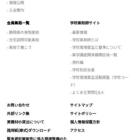
- 情報公開
- 入会案内
会員薬局一覧
学校薬剤師サイト
- 静岡県の保険薬局
- 最新情報
- 在宅訪問可能薬局
- 学校薬剤師とは
- 薬局で働こう
- 学校環境衛生と基準について
- 薬学講座関係機関区域一覧
- 資料編
- 学校別担当者
- 学校環境衛生活動調査（学校コー
ド）
- よくある質問Q＆A
お問い合わせ
サイトマップ
外部リンク集
サイトポリシー
資機材の貸出について
個人情報保護方針
諸用紙(様式)ダウンロード
アクセス
緊急避妊薬販売に係る環境整備のた