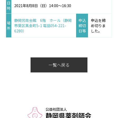
日
2021年8月8日（日）14:00～16:30
時
静岡労政会館 6階 ホール（静岡
申込
申込を締
場
市葵区黒金町5-1 電話054-221-
締切
め切りま
所
6280）
日等
した。
一覧へ戻る