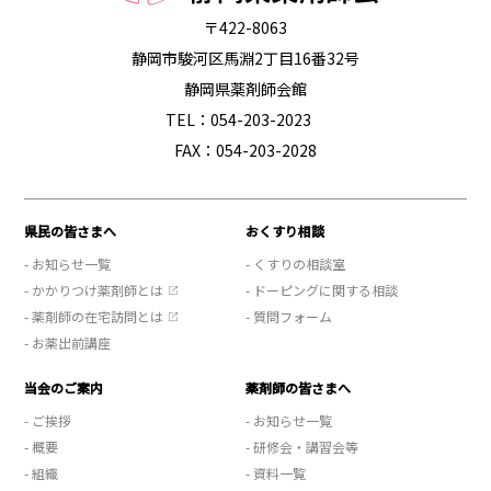
〒422-8063
静岡市駿河区馬淵2丁目16番32号
静岡県薬剤師会館
TEL：054-203-2023
FAX：054-203-2028
県民の皆さまへ
おくすり相談
- お知らせ一覧
- くすりの相談室
- かかりつけ薬剤師とは
- ドーピングに関する相談
- 薬剤師の在宅訪問とは
- 質問フォーム
- お薬出前講座
当会のご案内
薬剤師の皆さまへ
- ご挨拶
- お知らせ一覧
- 概要
- 研修会・講習会等
- 組織
- 資料一覧