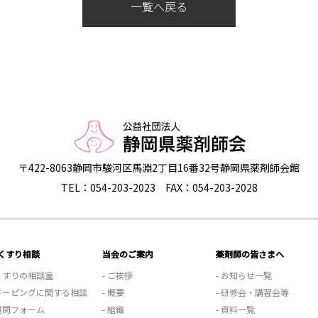
一覧へ戻る
〒422-8063
静岡市駿河区馬淵2丁目16番32号
静岡県薬剤師会館
TEL：054-203-2023
FAX：054-203-2028
くすり相談
当会のご案内
薬剤師の皆さまへ
 くすりの相談室
- ご挨拶
- お知らせ一覧
 ドーピングに関する相談
- 概要
- 研修会・講習会等
 質問フォーム
- 組織
- 資料一覧