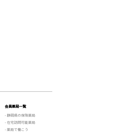
会員薬局一覧
- 静岡県の保険薬局
- 在宅訪問可能薬局
- 薬局で働こう