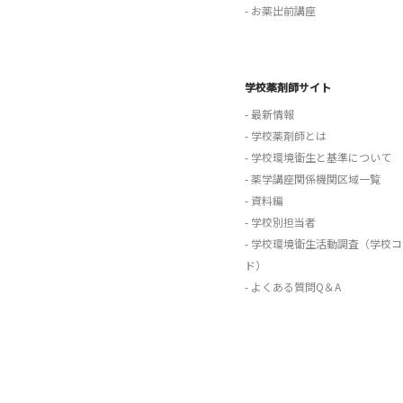
- お薬出前講座
学校薬剤師サイト
- 最新情報
- 学校薬剤師とは
- 学校環境衛生と基準について
- 薬学講座関係機関区域一覧
- 資料編
- 学校別担当者
- 学校環境衛生活動調査（学校コ
ド）
- よくある質問Q＆A