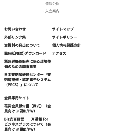
- 情報公開
- 入会案内
お問い合わせ
サイトマップ
外部リンク集
サイトポリシー
資機材の貸出について
個人情報保護方針
諸用紙(様式)ダウンロード
アクセス
緊急避妊薬販売に係る環境整
備のための調査事業
日本薬剤師研修センター「薬
剤師研修・認定電子システム
ー
（PECS）」について
会員専用サイト
罹災会員報告書（様式）（会
員向け ※要ID/PW）
Biz安否確認 一斉通報 for
ビジネスプラスについて（会
員向け ※要ID/PW）