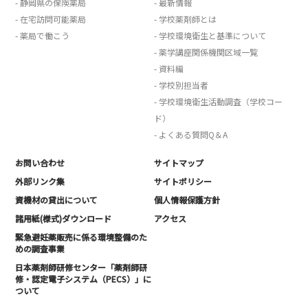
- 静岡県の保険薬局
- 最新情報
- 在宅訪問可能薬局
- 学校薬剤師とは
- 薬局で働こう
- 学校環境衛生と基準について
- 薬学講座関係機関区域一覧
- 資料編
- 学校別担当者
- 学校環境衛生活動調査（学校コー
ド）
- よくある質問Q＆A
お問い合わせ
サイトマップ
外部リンク集
サイトポリシー
資機材の貸出について
個人情報保護方針
諸用紙(様式)ダウンロード
アクセス
緊急避妊薬販売に係る環境整備のた
めの調査事業
日本薬剤師研修センター「薬剤師研
修・認定電子システム（PECS）」に
ついて