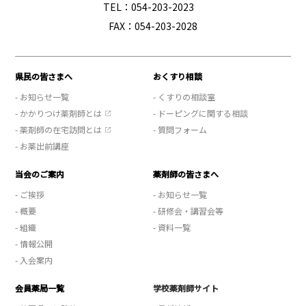
TEL：054-203-2023
FAX：054-203-2028
県民の皆さまへ
おくすり相談
- お知らせ一覧
- くすりの相談室
- かかりつけ薬剤師とは
- ドーピングに関する相談
- 薬剤師の在宅訪問とは
- 質問フォーム
- お薬出前講座
当会のご案内
薬剤師の皆さまへ
- ご挨拶
- お知らせ一覧
- 概要
- 研修会・講習会等
- 組織
- 資料一覧
- 情報公開
- 入会案内
会員薬局一覧
学校薬剤師サイト