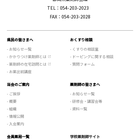
TEL：054-203-2023
FAX：054-203-2028
県民の皆さまへ
おくすり相談
- お知らせ一覧
- くすりの相談室
- かかりつけ薬剤師とは
- ドーピングに関する相談
- 薬剤師の在宅訪問とは
- 質問フォーム
- お薬出前講座
当会のご案内
薬剤師の皆さまへ
- ご挨拶
- お知らせ一覧
- 概要
- 研修会・講習会等
- 組織
- 資料一覧
- 情報公開
- 入会案内
会員薬局一覧
学校薬剤師サイト