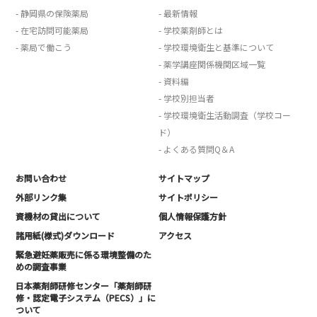
- 静岡県の保険薬局
- 最新情報
- 在宅訪問可能薬局
- 学校薬剤師とは
- 薬局で働こう
- 学校環境衛生と基準について
- 薬学講座関係機関区域一覧
- 資料編
- 学校別担当者
- 学校環境衛生活動調査（学校コー
ド）
- よくある質問Q＆A
お問い合わせ
サイトマップ
外部リンク集
サイトポリシー
資機材の貸出について
個人情報保護方針
諸用紙(様式)ダウンロード
アクセス
緊急避妊薬販売に係る環境整備のた
めの調査事業
日本薬剤師研修センター「薬剤師研
修・認定電子システム（PECS）」に
ついて