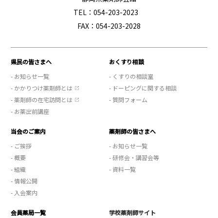
TEL：054-203-2023
FAX：054-203-2028
県民の皆さまへ
おくすり相談
- お知らせ一覧
- くすりの相談室
- かかりつけ薬剤師とは
- ドーピングに関する相談
- 薬剤師の在宅訪問とは
- 質問フォーム
- お薬出前講座
当会のご案内
薬剤師の皆さまへ
- ご挨拶
- お知らせ一覧
- 概要
- 研修会・講習会等
- 組織
- 資料一覧
- 情報公開
- 入会案内
会員薬局一覧
学校薬剤師サイト