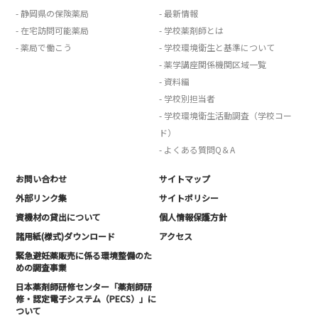
- 静岡県の保険薬局
- 最新情報
- 在宅訪問可能薬局
- 学校薬剤師とは
- 薬局で働こう
- 学校環境衛生と基準について
- 薬学講座関係機関区域一覧
- 資料編
- 学校別担当者
- 学校環境衛生活動調査（学校コー
ド）
- よくある質問Q＆A
お問い合わせ
サイトマップ
外部リンク集
サイトポリシー
資機材の貸出について
個人情報保護方針
諸用紙(様式)ダウンロード
アクセス
緊急避妊薬販売に係る環境整備のた
めの調査事業
日本薬剤師研修センター「薬剤師研
修・認定電子システム（PECS）」に
ついて