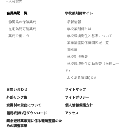
- 入会案内
会員薬局一覧
学校薬剤師サイト
- 静岡県の保険薬局
- 最新情報
- 在宅訪問可能薬局
- 学校薬剤師とは
- 薬局で働こう
- 学校環境衛生と基準について
- 薬学講座関係機関区域一覧
- 資料編
- 学校別担当者
- 学校環境衛生活動調査（学校コー
ド）
- よくある質問Q＆A
お問い合わせ
サイトマップ
外部リンク集
サイトポリシー
資機材の貸出について
個人情報保護方針
諸用紙(様式)ダウンロード
アクセス
緊急避妊薬販売に係る環境整備のた
めの調査事業