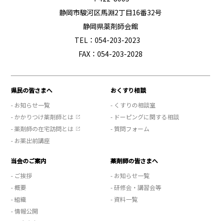
静岡市駿河区馬淵2丁目16番32号
静岡県薬剤師会館
TEL：054-203-2023
FAX：054-203-2028
県民の皆さまへ
おくすり相談
- お知らせ一覧
- くすりの相談室
- かかりつけ薬剤師とは
- ドーピングに関する相談
- 薬剤師の在宅訪問とは
- 質問フォーム
- お薬出前講座
当会のご案内
薬剤師の皆さまへ
- ご挨拶
- お知らせ一覧
- 概要
- 研修会・講習会等
- 組織
- 資料一覧
- 情報公開