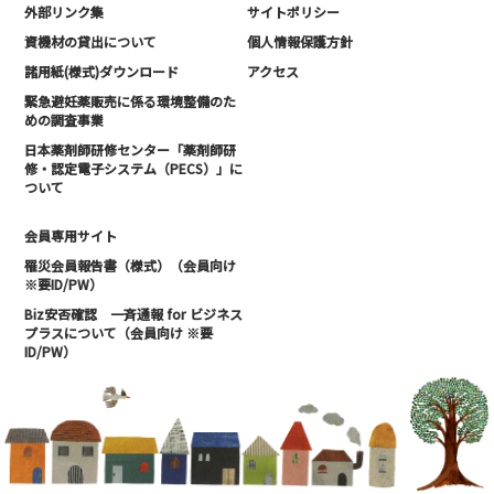
外部リンク集
サイトポリシー
資機材の貸出について
個人情報保護方針
諸用紙(様式)ダウンロード
アクセス
緊急避妊薬販売に係る環境整備のた
めの調査事業
日本薬剤師研修センター「薬剤師研
修・認定電子システム（PECS）」に
ついて
会員専用サイト
罹災会員報告書（様式）（会員向け
※要ID/PW）
Biz安否確認 一斉通報 for ビジネス
プラスについて（会員向け ※要
ID/PW）