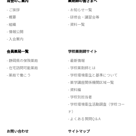
当会のご案内
薬剤師の皆さまへ
- ご挨拶
- お知らせ一覧
- 概要
- 研修会・講習会等
- 組織
- 資料一覧
- 情報公開
- 入会案内
会員薬局一覧
学校薬剤師サイト
- 静岡県の保険薬局
- 最新情報
- 在宅訪問可能薬局
- 学校薬剤師とは
- 薬局で働こう
- 学校環境衛生と基準について
- 薬学講座関係機関区域一覧
- 資料編
- 学校別担当者
- 学校環境衛生活動調査（学校コー
ド）
- よくある質問Q＆A
お問い合わせ
サイトマップ