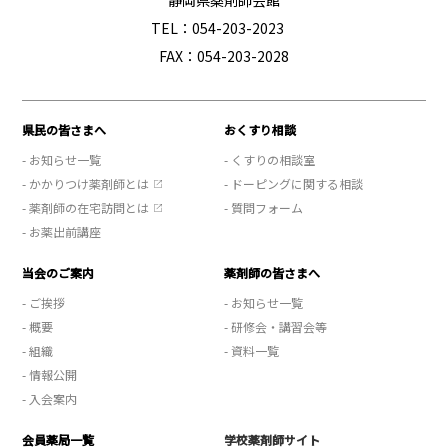
TEL：054-203-2023
FAX：054-203-2028
県民の皆さまへ
おくすり相談
- お知らせ一覧
- くすりの相談室
- かかりつけ薬剤師とは
- ドーピングに関する相談
- 薬剤師の在宅訪問とは
- 質問フォーム
- お薬出前講座
当会のご案内
薬剤師の皆さまへ
- ご挨拶
- お知らせ一覧
- 概要
- 研修会・講習会等
- 組織
- 資料一覧
- 情報公開
- 入会案内
会員薬局一覧
学校薬剤師サイト