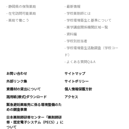
- 静岡県の保険薬局
- 最新情報
- 在宅訪問可能薬局
- 学校薬剤師とは
- 薬局で働こう
- 学校環境衛生と基準について
- 薬学講座関係機関区域一覧
- 資料編
- 学校別担当者
- 学校環境衛生活動調査（学校コー
ド）
- よくある質問Q＆A
お問い合わせ
サイトマップ
外部リンク集
サイトポリシー
資機材の貸出について
個人情報保護方針
諸用紙(様式)ダウンロード
アクセス
緊急避妊薬販売に係る環境整備のた
めの調査事業
日本薬剤師研修センター「薬剤師研
修・認定電子システム（PECS）」に
ついて