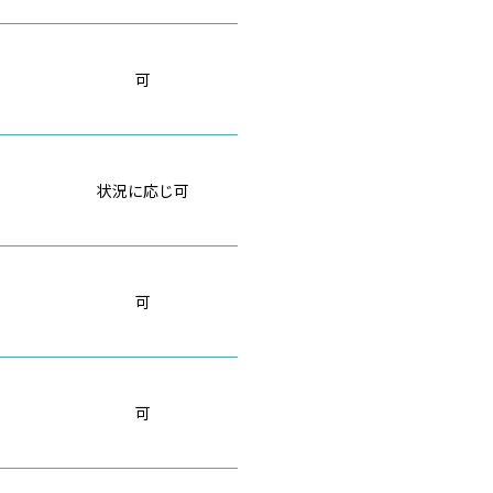
可
状況に応じ可
可
可