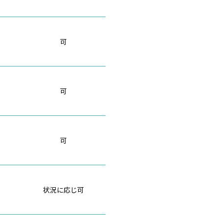
可
可
可
状況に応じ可