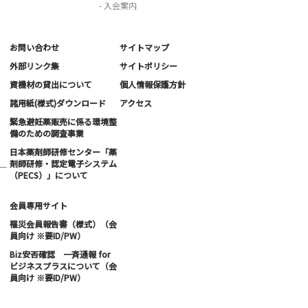
- 入会案内
お問い合わせ
サイトマップ
外部リンク集
サイトポリシー
資機材の貸出について
個人情報保護方針
諸用紙(様式)ダウンロード
アクセス
緊急避妊薬販売に係る環境整
備のための調査事業
日本薬剤師研修センター「薬
剤師研修・認定電子システム
ー
（PECS）」について
会員専用サイト
罹災会員報告書（様式）（会
員向け ※要ID/PW）
Biz安否確認 一斉通報 for
ビジネスプラスについて（会
員向け ※要ID/PW）