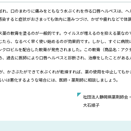
ばれ、口のまわりに痛みをともなう水ぶくれを作る口唇ヘルペスは、ヘ
感染すると症状がおさまっても体内に潜みつづけ、かぜや疲れなどで体
ス薬の軟膏を塗るのが一般的です。ウイルスが増えるのを抑える薬なの
じたら、なるべく早く使い始めるのが効果的です。しかし、すぐに病院
シクロビルを配合した軟膏が発売されました。この軟膏（商品名：アク
め、過去に医師により口唇ヘルペスと診断され、治療をしたことがある
すが、かさぶたができて水ぶくれが乾燥すれば、薬の使用を中止してもか
るいは悪化するような場合には、医師・薬剤師に相談しましょう。
社団法人静岡県薬剤師会
大石順子