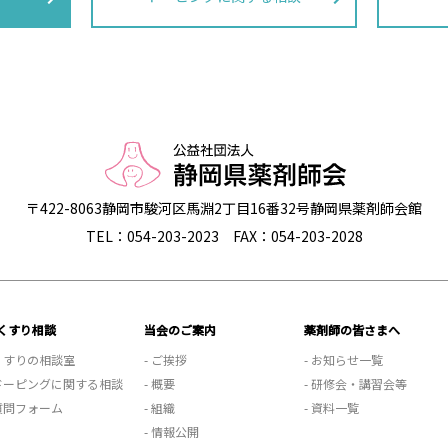
〒422-8063
静岡市駿河区馬淵2丁目16番32号
静岡県薬剤師会館
TEL：054-203-2023
FAX：054-203-2028
くすり相談
当会のご案内
薬剤師の皆さまへ
 くすりの相談室
- ご挨拶
- お知らせ一覧
 ドーピングに関する相談
- 概要
- 研修会・講習会等
 質問フォーム
- 組織
- 資料一覧
- 情報公開