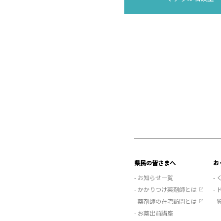
県民の皆さまへ
お
- お知らせ一覧
-
- かかりつけ薬剤師とは
-
- 薬剤師の在宅訪問とは
-
- お薬出前講座