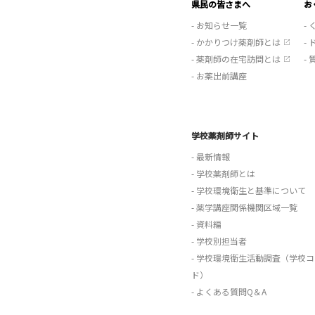
県民の皆さまへ
お
- お知らせ一覧
-
- かかりつけ薬剤師とは
-
- 薬剤師の在宅訪問とは
-
- お薬出前講座
学校薬剤師サイト
- 最新情報
- 学校薬剤師とは
- 学校環境衛生と基準について
- 薬学講座関係機関区域一覧
- 資料編
- 学校別担当者
- 学校環境衛生活動調査（学校コ
ド）
- よくある質問Q＆A