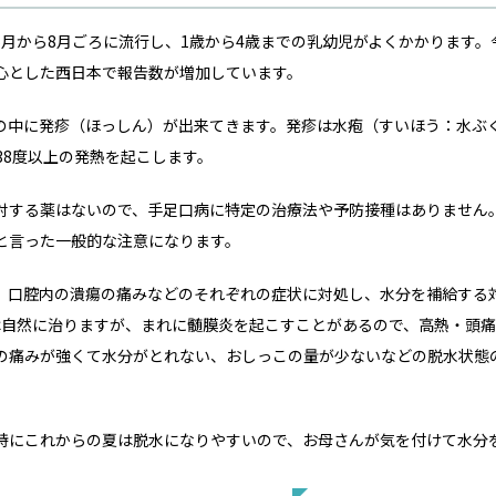
月から8月ごろに流行し、1歳から4歳までの乳幼児がよくかかります。
心とした西日本で報告数が増加しています。
の中に発疹（ほっしん）が出来てきます。発疹は水疱（すいほう：水ぶ
38度以上の発熱を起こします。
対する薬はないので、手足口病に特定の治療法や予防接種はありません
と言った一般的な注意になります。
、口腔内の潰瘍の痛みなどのそれぞれの症状に対処し、水分を補給する
は自然に治りますが、まれに髄膜炎を起こすことがあるので、高熱・頭
の痛みが強くて水分がとれない、おしっこの量が少ないなどの脱水状態
特にこれからの夏は脱水になりやすいので、お母さんが気を付けて水分を