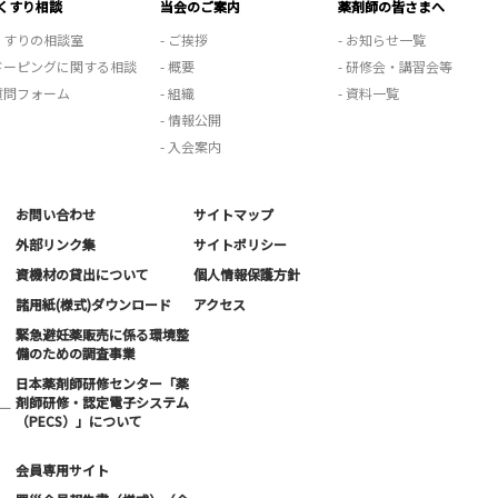
くすり相談
当会のご案内
薬剤師の皆さまへ
 くすりの相談室
- ご挨拶
- お知らせ一覧
 ドーピングに関する相談
- 概要
- 研修会・講習会等
 質問フォーム
- 組織
- 資料一覧
- 情報公開
- 入会案内
お問い合わせ
サイトマップ
外部リンク集
サイトポリシー
資機材の貸出について
個人情報保護方針
諸用紙(様式)ダウンロード
アクセス
緊急避妊薬販売に係る環境整
備のための調査事業
日本薬剤師研修センター「薬
剤師研修・認定電子システム
ー
（PECS）」について
会員専用サイト