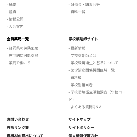
- 概要
- 研修会・講習会等
- 組織
- 資料一覧
- 情報公開
- 入会案内
会員薬局一覧
学校薬剤師サイト
- 静岡県の保険薬局
- 最新情報
- 在宅訪問可能薬局
- 学校薬剤師とは
- 薬局で働こう
- 学校環境衛生と基準について
- 薬学講座関係機関区域一覧
- 資料編
- 学校別担当者
- 学校環境衛生活動調査（学校コー
ド）
- よくある質問Q＆A
お問い合わせ
サイトマップ
外部リンク集
サイトポリシー
資機材の貸出について
個人情報保護方針