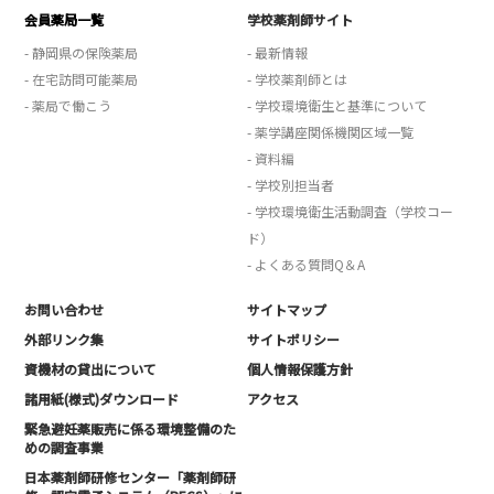
会員薬局一覧
学校薬剤師サイト
- 静岡県の保険薬局
- 最新情報
- 在宅訪問可能薬局
- 学校薬剤師とは
- 薬局で働こう
- 学校環境衛生と基準について
- 薬学講座関係機関区域一覧
- 資料編
- 学校別担当者
- 学校環境衛生活動調査（学校コー
ド）
- よくある質問Q＆A
お問い合わせ
サイトマップ
外部リンク集
サイトポリシー
資機材の貸出について
個人情報保護方針
諸用紙(様式)ダウンロード
アクセス
緊急避妊薬販売に係る環境整備のた
めの調査事業
日本薬剤師研修センター「薬剤師研