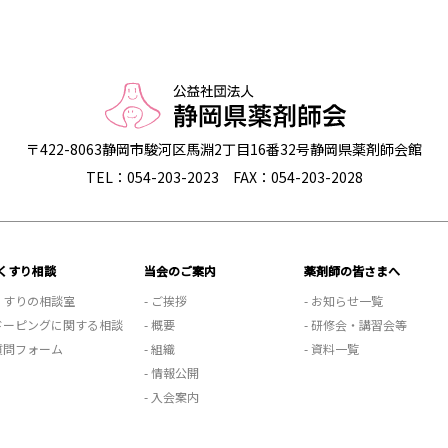
〒422-8063
静岡市駿河区馬淵2丁目16番32号
静岡県薬剤師会館
TEL：054-203-2023
FAX：054-203-2028
くすり相談
当会のご案内
薬剤師の皆さまへ
 くすりの相談室
- ご挨拶
- お知らせ一覧
 ドーピングに関する相談
- 概要
- 研修会・講習会等
 質問フォーム
- 組織
- 資料一覧
- 情報公開
- 入会案内