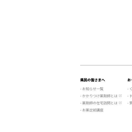
県民の皆さまへ
お
- お知らせ一覧
-
- かかりつけ薬剤師とは
-
- 薬剤師の在宅訪問とは
-
- お薬出前講座