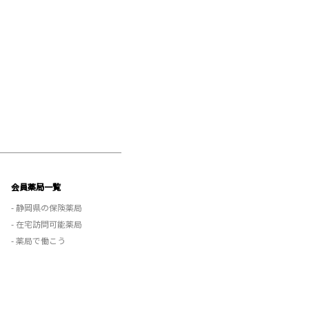
会員薬局一覧
- 静岡県の保険薬局
- 在宅訪問可能薬局
- 薬局で働こう