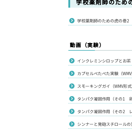
学校薬剤師のための
学校薬剤師のための虎の巻2（わ
動画（実験）
インクレミンシロップとお茶（W
カプセルぺたぺた実験（WMV形
スモーキングガイ（WMV形式 2
タンパク凝固作用（その1 卵）
タンパク凝固作用（その2 レバ
シンナーと発砲スチロールの実験